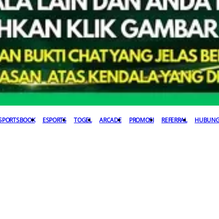
SPORTSBOOK
ESPORTS
TOGEL
ARCADE
PROMOSI
REFERRAL
HUBUNGI