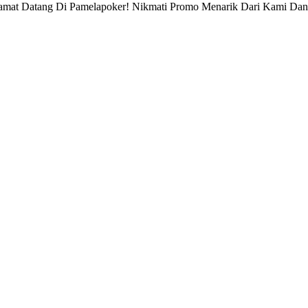
 Di Pamelapoker! Nikmati Promo Menarik Dari Kami Dan Dapatkan 