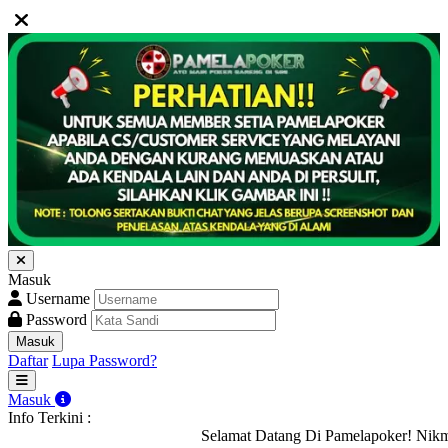
Masuk
Username
Password
Masuk
Daftar
Lupa Password?
Masuk
Info Terkini :
Selamat Datang Di Pamelapoker! Nikmati 