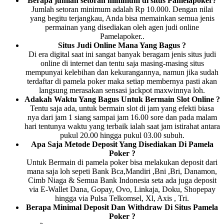
Berapa jumlah setoran minimum di situs Pamelapoker?
Jumlah setoran minimum adalah Rp 10.000. Dengan nilai
yang begitu terjangkau, Anda bisa memainkan semua jenis
permainan yang disediakan oleh agen judi online
Pamelapoker..
Situs Judi Online Mana Yang Bagus ?
Di era digital saat ini sangat banyak beragam jenis situs judi
online di internet dan tentu saja masing-masing situs
mempunyai kelebihan dan kekurangannya, namun jika sudah
terdaftar di pamela poker maka setiap membernya pasti akan
langsung merasakan sensasi jackpot maxwinnya loh.
Adakah Waktu Yang Bagus Untuk Bermain Slot Online ?
Tentu saja ada, untuk bermain slot di jam yang efekti biasa
nya dari jam 1 siang sampai jam 16.00 sore dan pada malam
hari tentunya waktu yang terbaik ialah saat jam istirahat antara
pukul 20.00 hingga pukul 03.00 subuh.
Apa Saja Metode Deposit Yang Disediakan Di Pamela
Poker ?
Untuk Bermain di pamela poker bisa melakukan deposit dari
mana saja loh sepeti Bank Bca,Mandiri ,Bni ,Bri, Danamon,
Cimb Niaga & Semua Bank Indonesia seta ada juga deposit
via E-Wallet Dana, Gopay, Ovo, Linkaja, Doku, Shopepay
hingga via Pulsa Telkomsel, Xl, Axis , Tri.
Berapa Minimal Deposit Dan Withdraw Di Situs Pamela
Poker ?