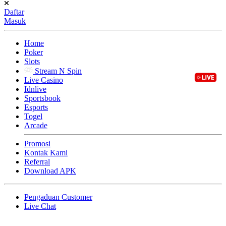
Daftar
Masuk
Home
Poker
Slots
Stream N Spin
Live Casino
Idnlive
Sportsbook
Esports
Togel
Arcade
Promosi
Kontak Kami
Referral
Download APK
Pengaduan Customer
Live Chat