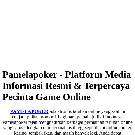
Pamelapoker - Platform Media
Informasi Resmi & Terpercaya
Pecinta Game Online
PAMELAPOKER
adalah situs taruhan online yang saat ini
menjadi pilihan nomor 1 bagi para pemain judi di Indonesia.
Pamelapoker telah menghadirkan berbagai permainan taruhan online
yang sangat lengkap dan berkualitas tinggi seperti slot online, poker,
kasino, tembak ikan, dan masih banyak lagi. Anda dapat